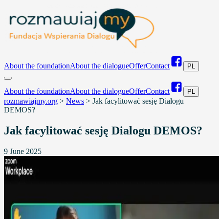
About the foundation
About the dialogue
Offer
Contact
PL
About the foundation
About the dialogue
Offer
Contact
PL
rozmawiajmy.org
>
News
>
Jak facylitować sesję Dialogu
DEMOS?
Jak facylitować sesję Dialogu DEMOS?
9 June 2025